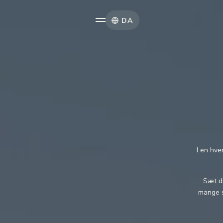
DA
I en hve
Sæt di
mange s