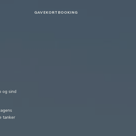
GAVEKORT
BOOKING
p og sind
rdagens
e tanker