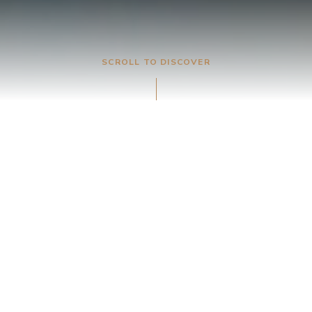
SCROLL TO DISCOVER
”TURN MEETINGS INTO MEMORIES”
Det eksklusive møde
Det er i det gode møde magien opstår. At inspirationen får
vinger og relationerne får fornyet kraft.
Hos Great Northern sætter vi hver dag rammerne for
eksklusive møder og events, der gøder tankevirksomheden og
fører til nye og større idéer. Det gør vi med raffineret udstyr og
teknik, men også med sødt og salt og udsigt i mellemrummene.
For forretning og fornøjelse er to sider af samme sag her, og vi