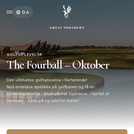
DA
GOLFOPLEVELSE
The Fourball – Oktober
Den ultimative golfoplevelse i Kerteminde!
Nyd endeløse øjeblikke på golfbanen og få en
sommeroplevelse i international topklasse, i hjertet af
Danmark – både på og udenfor banen.